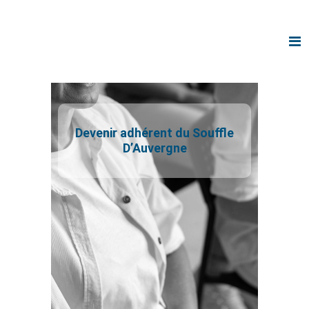
Devenir adhérent du Souffle
D’Auvergne